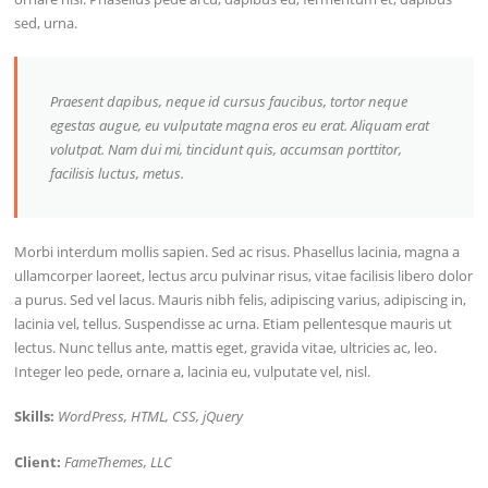
sed, urna.
Praesent dapibus, neque id cursus faucibus, tortor neque
egestas augue, eu vulputate magna eros eu erat. Aliquam erat
volutpat. Nam dui mi, tincidunt quis, accumsan porttitor,
facilisis luctus, metus.
Morbi interdum mollis sapien. Sed ac risus. Phasellus lacinia, magna a
ullamcorper laoreet, lectus arcu pulvinar risus, vitae facilisis libero dolor
a purus. Sed vel lacus. Mauris nibh felis, adipiscing varius, adipiscing in,
lacinia vel, tellus. Suspendisse ac urna. Etiam pellentesque mauris ut
lectus. Nunc tellus ante, mattis eget, gravida vitae, ultricies ac, leo.
Integer leo pede, ornare a, lacinia eu, vulputate vel, nisl.
Skills:
WordPress, HTML, CSS, jQuery
Client:
FameThemes, LLC