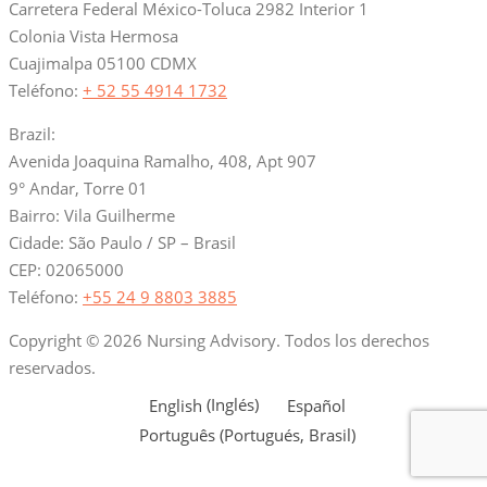
Carretera Federal México-Toluca 2982 Interior 1
Colonia Vista Hermosa
Cuajimalpa 05100 CDMX
Teléfono:
+ 52 55 4914 1732
Brazil:
Avenida Joaquina Ramalho, 408, Apt 907
9° Andar, Torre 01
Bairro: Vila Guilherme
Cidade: São Paulo / SP – Brasil
CEP: 02065000
Teléfono:
+55 24 9 8803 3885
Copyright © 2026 Nursing Advisory. Todos los derechos
reservados.
Screenr
English
(
Inglés
)
Español
parallax
Português
(
Portugués, Brasil
)
theme
por